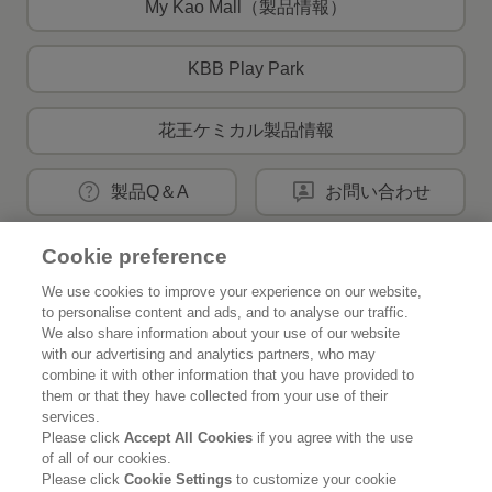
My Kao Mall（製品情報）
KBB Play Park
花王ケミカル製品情報
製品Q＆A
お問い合わせ
Cookie preference
花王公式SNSアカウント
We use cookies to improve your experience on our website,
to personalise content and ads, and to analyse our traffic.
We also share information about your use of our website
with our advertising and analytics partners, who may
combine it with other information that you have provided to
them or that they have collected from your use of their
Home
花王について
services.
Please click
Accept All Cookies
if you agree with the use
サステナビリティ
イノベーション
of all of our cookies.
Please click
Cookie Settings
to customize your cookie