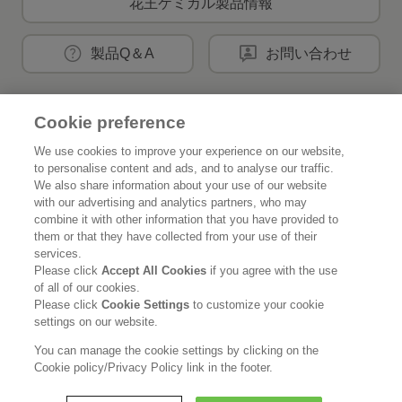
花王ケミカル製品情報
製品Q＆A
お問い合わせ
Cookie preference
花王公式SNSアカウント
We use cookies to improve your experience on our website,
to personalise content and ads, and to analyse our traffic.
We also share information about your use of our website
with our advertising and analytics partners, who may
combine it with other information that you have provided to
Home
花王について
them or that they have collected from your use of their
services.
サステナビリティ
イノベーション
Please click
Accept All Cookies
if you agree with the use
of all of our cookies.
ブランド
投資家情報
Please click
Cookie Settings
to customize your cookie
settings on our website.
ニュースルーム
採用情報
You can manage the cookie settings by clicking on the
Cookie policy/Privacy Policy link in the footer.
利用規約
花王のアクセシビリティ
個人情報保護方針