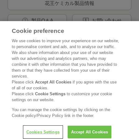
花王ケミカル製品情報
製品Q＆A
お問い合わせ
Cookie preference
We use cookies to improve your experience on our website,
花王公式SNSアカウント
to personalise content and ads, and to analyse our traffic.
We also share information about your use of our website
with our advertising and analytics partners, who may
combine it with other information that you have provided to
them or that they have collected from your use of their
services.
Home
花王について
Please click
Accept All Cookies
if you agree with the use
of all of our cookies.
サステナビリティ
イノベーション
Please click
Cookie Settings
to customize your cookie
settings on our website.
ブランド
投資家情報
You can manage the cookie settings by clicking on the
Cookie policy/Privacy Policy link in the footer.
ニュースルーム
採用情報
Cookies Settings
Accept All Cookies
利用規約
花王のアクセシビリティ
個人情報保護方針