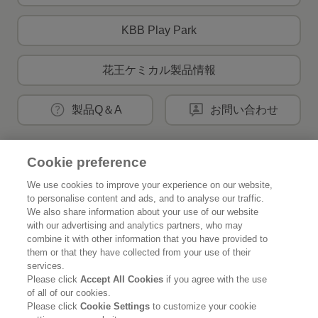
KBB Play Park
花王ケミカル製品情報
製品Q＆A
お問い合わせ
Cookie preference
花王公式SNSアカウント
We use cookies to improve your experience on our website,
to personalise content and ads, and to analyse our traffic.
We also share information about your use of our website
with our advertising and analytics partners, who may
combine it with other information that you have provided to
Home
花王について
them or that they have collected from your use of their
services.
サステナビリティ
イノベーション
Please click
Accept All Cookies
if you agree with the use
of all of our cookies.
Please click
Cookie Settings
to customize your cookie
ブランド
投資家情報