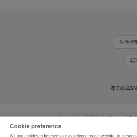
生活情報
花
花王公式S
Home
花王について
サス
Cookie preference
We use cookies to improve your experience on our website, to personali
利用規約
花王の