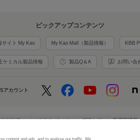
ピックアップコンテンツ
サイト My Kao
My Kao Mall（製品情報）
KBB P
王ケミカル製品情報
製品Q＆A
お問い合
NSアカウント
テナビリティ
イノベーション
ブランド
投資家情報
se content and ads, and to analyse our traffic. We
アクセシビリティ
個人情報保護方針
利用者情報の外部送信
ソーシ