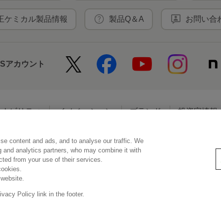
王ケミカル製品情報
製品Q＆A
お問い合
NSアカウント
テナビリティ
イノベーション
ブランド
投資家情報
se content and ads, and to analyse our traffic. We
アクセシビリティ
個人情報保護方針
利用者情報の外部送信
ソーシ
ng and analytics partners, who may combine it with
ected from your use of their services.
cookies.
 website.
© Kao Corporation
acy Policy link in the footer.