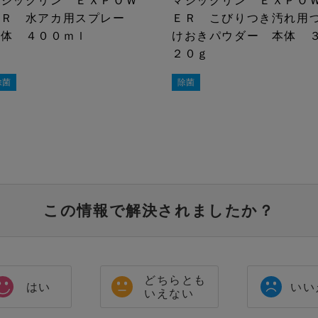
マジックリン ＥＸＰＯＷ
マジックリン ＥＸＰＯ
ＥＲ 水アカ用スプレー
ＥＲ こびりつき汚れ用
本体 ４００ｍｌ
けおきパウダー 本体 
２０ｇ
除菌
除菌
この情報で解決されましたか？
どちらとも
はい
いい
いえない