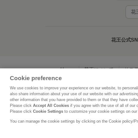
花
花王公式S
Home
花王について
サス
Cookie preference
We use cookies to improve your experience on our website, to personali
利用規約
花王の
also share information about your use of our website with our advertisi
other information that you have provided to them or that they have coll
Please click
Accept All Cookies
if you agree with the use of all of our 
Please click
Cookie Settings
to customize your cookie settings on our
You can manage the cookie settings by clicking on the Cookie policy/Priv