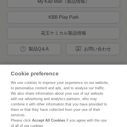
My Kao Mall（製品情報）
KBB Play Park
花王ケミカル製品情報
製品Q＆A
お問い合わせ
花王公式SNSアカウント
Cookie preference
We use cookies to improve your experience on our website,
to personalise content and ads, and to analyse our traffic.
We also share information about your use of our website
with our advertising and analytics partners, who may
Home
花王について
combine it with other information that you have provided to
them or that they have collected from your use of their
services.
サステナビリティ
イノベーション
Please click
Accept All Cookies
if you agree with the use
of all of our cookies.