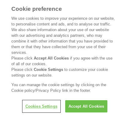
花王公式SNSアカウント
Cookie preference
We use cookies to improve your experience on our website,
to personalise content and ads, and to analyse our traffic.
We also share information about your use of our website
with our advertising and analytics partners, who may
Home
花王について
combine it with other information that you have provided to
them or that they have collected from your use of their
サステナビリティ
イノベーション
services.
Please click
Accept All Cookies
if you agree with the use
ブランド
投資家情報
of all of our cookies.
Please click
Cookie Settings
to customize your cookie
settings on our website.
ニュースルーム
採用情報
You can manage the cookie settings by clicking on the
Cookie policy/Privacy Policy link in the footer.
利用規約
花王のアクセシビリティ
個人情報保護方針
利用者情報の外部送信
ソーシャルメディアポリシー
LINEで担当者につなぐ
Cookies Settings
Accept All Cookies
© Kao Corporation