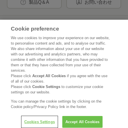
製品Q＆A
お問い合わせ
花王公式SNSアカウント
Cookie preference
We use cookies to improve your experience on our website,
to personalise content and ads, and to analyse our traffic.
We also share information about your use of our website
with our advertising and analytics partners, who may
Home
花王について
combine it with other information that you have provided to
them or that they have collected from your use of their
サステナビリティ
イノベーション
services.
Please click
Accept All Cookies
if you agree with the use
of all of our cookies.
ブランド
投資家情報
Please click
Cookie Settings
to customize your cookie
settings on our website.
ニュースルーム
採用情報
You can manage the cookie settings by clicking on the
Cookie policy/Privacy Policy link in the footer.
利用規約
花王のアクセシビリティ
個人情報保護方針
利用者情報の外部送信
ソーシャルメディアポリシー
Cookies Settings
Accept All Cookies