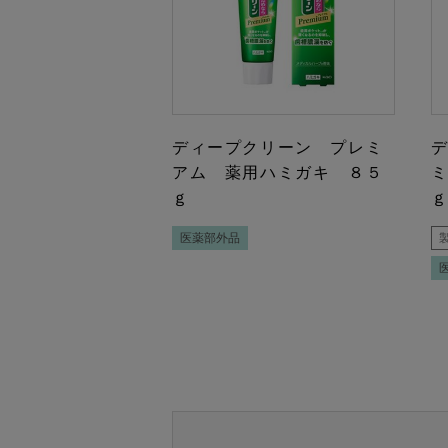
ディープクリーン プレミ
アム 薬用ハミガキ ８５
ｇ
医薬部外品