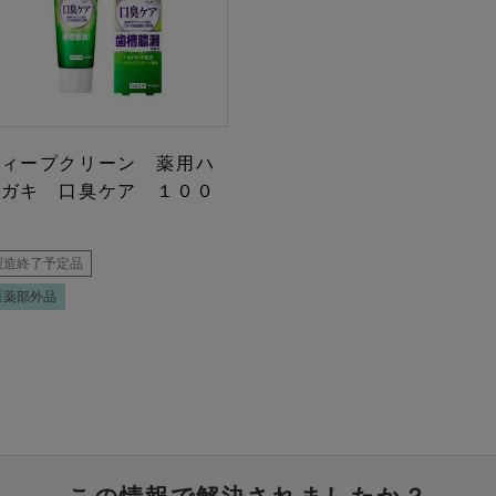
ディープクリーン 薬用ハ
ミガキ 口臭ケア １００
ｇ
製造終了予定品
医薬部外品