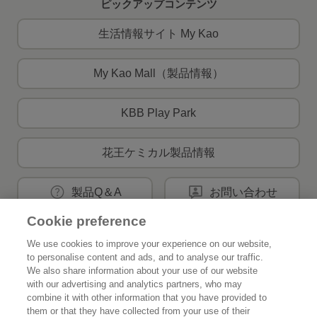
ピックアップコンテンツ
生活情報サイト My Kao
My Kao Mall（製品情報）
KBB Play Park
花王ケミカル製品情報
製品Q＆A
お問い合わせ
Cookie preference
We use cookies to improve your experience on our website,
花王公式SNSアカウント
to personalise content and ads, and to analyse our traffic.
We also share information about your use of our website
with our advertising and analytics partners, who may
combine it with other information that you have provided to
them or that they have collected from your use of their