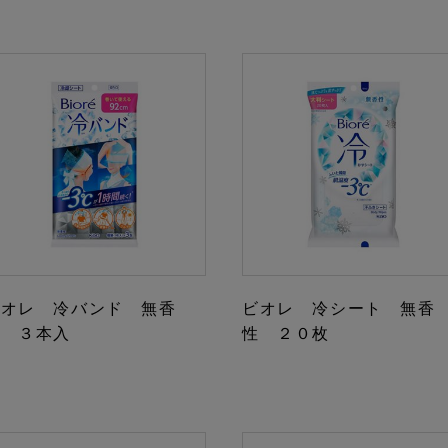
ビオレ 冷バンド 無香
ビオレ 冷シート 無香
性 ３本入
性 ２０枚