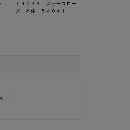
ー
ＩＲＯＫＡ グラースロー
ズ 本体 ５４０ｍｌ
え