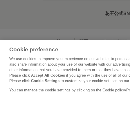
花王公式S
Home
花王について
サス
Cookie preference
We use cookies to improve your experience on our website, to personali
利用規約
花王の
also share information about your use of our website with our advertisi
other information that you have provided to them or that they have coll
Please click
Accept All Cookies
if you agree with the use of all of our 
Please click
Cookie Settings
to customize your cookie settings on our
You can manage the cookie settings by clicking on the Cookie policy/Priv