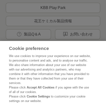
KBB Play Park
花王ケミカル製品情報
製品Q＆A
お問い合わせ
Cookie preference
花王公式SNSアカウント
We use cookies to improve your experience on our website,
to personalise content and ads, and to analyse our traffic.
We also share information about your use of our website
with our advertising and analytics partners, who may
combine it with other information that you have provided to
them or that they have collected from your use of their
Home
花王について
services.
Please click
Accept All Cookies
if you agree with the use
サステナビリティ
イノベーション
of all of our cookies.
Please click
Cookie Settings
to customize your cookie
ブランド
投資家情報
settings on our website.