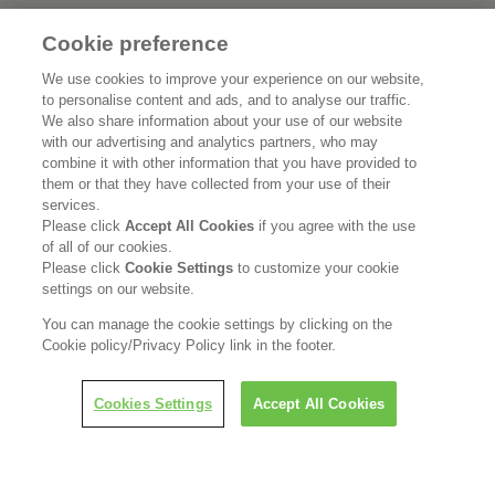
Cookie preference
花王公式SNSアカウント
We use cookies to improve your experience on our website,
to personalise content and ads, and to analyse our traffic.
We also share information about your use of our website
with our advertising and analytics partners, who may
combine it with other information that you have provided to
Home
花王について
them or that they have collected from your use of their
services.
Please click
Accept All Cookies
if you agree with the use
サステナビリティ
イノベーション
of all of our cookies.
Please click
Cookie Settings
to customize your cookie
ブランド
投資家情報
settings on our website.
You can manage the cookie settings by clicking on the
ニュースルーム
採用情報
Cookie policy/Privacy Policy link in the footer.
利用規約
花王のアクセシビリティ
個人情報保護方針
Cookies Settings
Accept All Cookies
利用者情報の外部送信
ソーシャルメディアポリシー