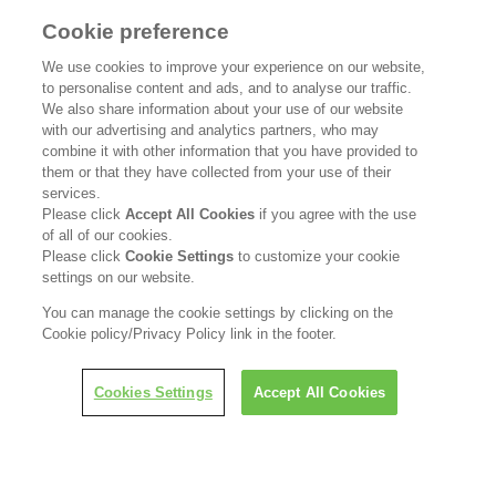
Cookie preference
花王公式SNSアカウント
We use cookies to improve your experience on our website,
to personalise content and ads, and to analyse our traffic.
We also share information about your use of our website
with our advertising and analytics partners, who may
combine it with other information that you have provided to
Home
花王について
them or that they have collected from your use of their
services.
Please click
Accept All Cookies
if you agree with the use
サステナビリティ
イノベーション
of all of our cookies.
Please click
Cookie Settings
to customize your cookie
ブランド
投資家情報
settings on our website.
You can manage the cookie settings by clicking on the
ニュースルーム
採用情報
Cookie policy/Privacy Policy link in the footer.
利用規約
花王のアクセシビリティ
個人情報保護方針
Cookies Settings
Accept All Cookies
利用者情報の外部送信
ソーシャルメディアポリシー