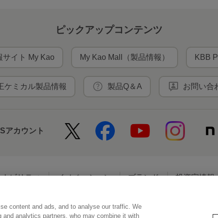
ピックアップコンテンツ
サイト My Kao
My Kao Mall（製品情報）
KBB P
王ケミカル製品情報
製品Q＆A
お問い合
NSアカウント
テナビリティ
イノベーション
ブランド
投資家情報
se content and ads, and to analyse our traffic. We
アクセシビリティ
個人情報保護方針
利用者情報の外部送信
ソーシ
ng and analytics partners, who may combine it with