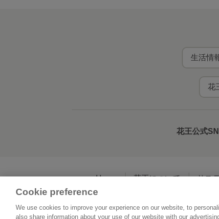
生活情報
花
花王公式S
Home
花王について
サス
Cookie preference
We use cookies to improve your experience on our website, to personali
利用規約
花王の
also share information about your use of our website with our advertisi