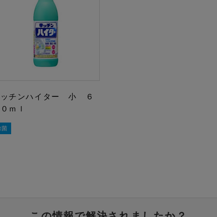
キッチンハイター 小 ６
００ｍｌ
除菌
この情報で解決されましたか？