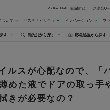
My Kao Mall（製品情報）
製品Q＆
について
サステナビリティ
イノベーション
ブ
探す
目的別から探す
応急処置から探す
イルスが心配なので、「
薄めた液でドアの取っ手
拭きが必要なの？