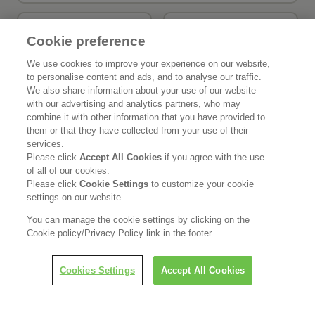
製品Q＆A
お問い合わせ
Cookie preference
We use cookies to improve your experience on our website,
to personalise content and ads, and to analyse our traffic.
花王公式SNSアカウント
We also share information about your use of our website
with our advertising and analytics partners, who may
combine it with other information that you have provided to
them or that they have collected from your use of their
services.
Please click
Accept All Cookies
if you agree with the use
Home
花王について
of all of our cookies.
Please click
Cookie Settings
to customize your cookie
サステナビリティ
イノベーション
settings on our website.
You can manage the cookie settings by clicking on the
ブランド
投資家情報
Cookie policy/Privacy Policy link in the footer.
ニュースルーム
採用情報
Cookies Settings
Accept All Cookies
利用規約
花王のアクセシビリティ
個人情報保護方針