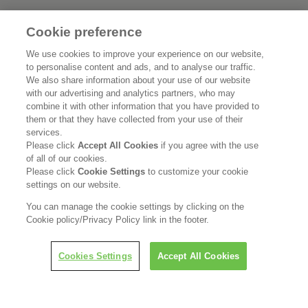
花王公式SNSアカウント
Cookie preference
We use cookies to improve your experience on our website,
to personalise content and ads, and to analyse our traffic.
We also share information about your use of our website
with our advertising and analytics partners, who may
Home
花王について
combine it with other information that you have provided to
them or that they have collected from your use of their
サステナビリティ
イノベーション
services.
Please click
Accept All Cookies
if you agree with the use
of all of our cookies.
ブランド
投資家情報
Please click
Cookie Settings
to customize your cookie
settings on our website.
ニュースルーム
採用情報
You can manage the cookie settings by clicking on the
Cookie policy/Privacy Policy link in the footer.
利用規約
花王のアクセシビリティ
個人情報保護方針
利用者情報の外部送信
ソーシャルメディアポリシー
Cookies Settings
Accept All Cookies