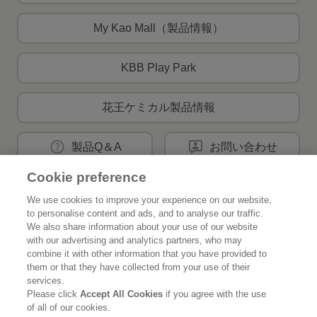
My Kao Mall（製品情報）
KBB Play Park
花王ケミカル製品情報
製品Q＆A
お問い合わせ
Cookie preference
We use cookies to improve your experience on our website,
花王公式SNSアカウント
to personalise content and ads, and to analyse our traffic.
We also share information about your use of our website
with our advertising and analytics partners, who may
combine it with other information that you have provided to
them or that they have collected from your use of their
services.
Home
花王について
Please click
Accept All Cookies
if you agree with the use
of all of our cookies.
サステナビリティ
イノベーション