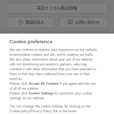
花王ケミカル製品情報
製品Q＆A
お問い合わせ
Cookie preference
花王公式SNSアカウント
We use cookies to improve your experience on our website,
to personalise content and ads, and to analyse our traffic.
We also share information about your use of our website
with our advertising and analytics partners, who may
combine it with other information that you have provided to
Home
花王について
them or that they have collected from your use of their
services.
サステナビリティ
イノベーション
Please click
Accept All Cookies
if you agree with the use
of all of our cookies.
ブランド
投資家情報
Please click
Cookie Settings
to customize your cookie
settings on our website.
ニュースルーム
採用情報
You can manage the cookie settings by clicking on the
Cookie policy/Privacy Policy link in the footer.