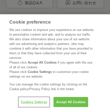
製品Q＆A
お問い合わせ
Cookie preference
花王公式SNSアカウント
We use cookies to improve your experience on our website,
to personalise content and ads, and to analyse our traffic.
We also share information about your use of our website
with our advertising and analytics partners, who may
combine it with other information that you have provided to
Home
花王について
them or that they have collected from your use of their
services.
サステナビリティ
イノベーション
Please click
Accept All Cookies
if you agree with the use
of all of our cookies.
ブランド
投資家情報
Please click
Cookie Settings
to customize your cookie
settings on our website.
ニュースルーム
採用情報
You can manage the cookie settings by clicking on the
Cookie policy/Privacy Policy link in the footer.
利用規約
花王のアクセシビリティ
個人情報保護方針
LINEで担当者につなぐ
Cookies Settings
Accept All Cookies
利用者情報の外部送信
ソーシャルメディアポリシー