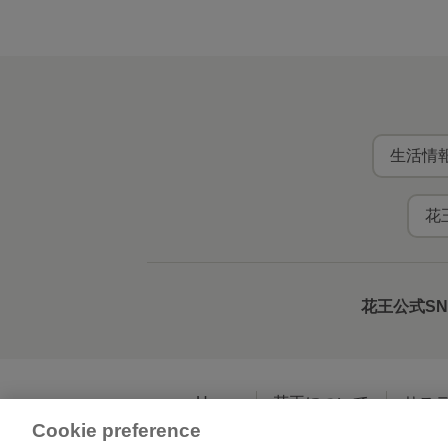
生活情報
花
花王公式S
Home
花王について
サス
Cookie preference