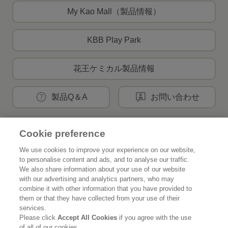
My Kao Mall（製品情報）
KBB Play Park
花王ケミカル製品情報
製品Q＆A
お問い合わせ
Cookie preference
花王公式SNSアカウント
We use cookies to improve your experience on our website,
to personalise content and ads, and to analyse our traffic.
We also share information about your use of our website
with our advertising and analytics partners, who may
combine it with other information that you have provided to
Home
花王について
them or that they have collected from your use of their
services.
サステナビリティ
イノベーション
Please click
Accept All Cookies
if you agree with the use
of all of our cookies.