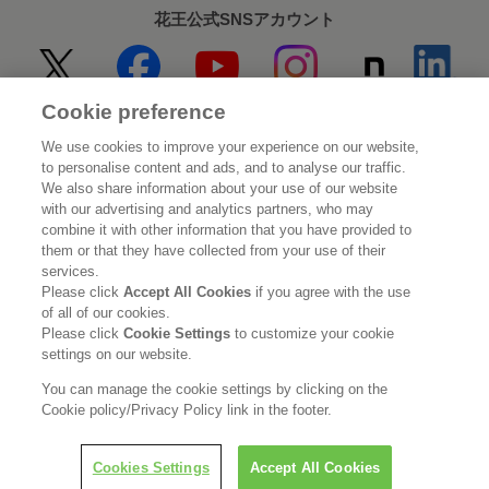
花王公式SNSアカウント
Cookie preference
Home
花王について
We use cookies to improve your experience on our website,
to personalise content and ads, and to analyse our traffic.
サステナビリティ
イノベーション
We also share information about your use of our website
with our advertising and analytics partners, who may
combine it with other information that you have provided to
ブランド
投資家情報
them or that they have collected from your use of their
services.
ニュースルーム
採用情報
Please click
Accept All Cookies
if you agree with the use
of all of our cookies.
Please click
Cookie Settings
to customize your cookie
利用規約
花王のアクセシビリティ
個人情報保護方針
settings on our website.
利用者情報の外部送信
ソーシャルメディアポリシー
You can manage the cookie settings by clicking on the
Cookie policy/Privacy Policy link in the footer.
Cookies Settings
Accept All Cookies
© Kao Corporation