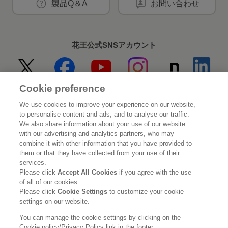
製品Q＆A
お問い合わせ
花王公式SNSアカウント
Cookie preference
Home
花王について
We use cookies to improve your experience on our website,
to personalise content and ads, and to analyse our traffic.
サステナビリティ
イノベーション
We also share information about your use of our website
with our advertising and analytics partners, who may
combine it with other information that you have provided to
ブランド
投資家情報
them or that they have collected from your use of their
services.
ニュースルーム
採用情報
Please click
Accept All Cookies
if you agree with the use
of all of our cookies.
Please click
Cookie Settings
to customize your cookie
利用規約
花王のアクセシビリティ
個人情報保護方針
settings on our website.
利用者情報の外部送信
ソーシャルメディアポリシー
You can manage the cookie settings by clicking on the
Cookie policy/Privacy Policy link in the footer.