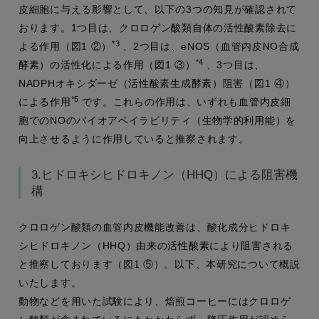
皮細胞に与える影響として、以下の3つの知見が確認されて
おります。1つ目は、クロロゲン酸類自体の活性酸素除去に
*3
よる作用（図1 ②）
、2つ目は、eNOS（血管内皮NO合成
*4
酵素）の活性化による作用（図1 ③）
、3つ目は、
NADPHオキシダーゼ（活性酸素生成酵素）阻害（図1 ④）
*5
による作用
です。これらの作用は、いずれも血管内皮細
胞でのNOのバイオアベイラビリティ（生物学的利用能）を
向上させるように作用していると推察されます。
3.ヒドロキシヒドロキノン（HHQ）による阻害機
構
クロロゲン酸類の血管内皮機能改善は、酸化成分ヒドロキ
シヒドロキノン（HHQ）由来の活性酸素により阻害される
と推察しております（図1 ⑤）。以下、本研究について概説
いたします。
動物などを用いた試験により、焙煎コーヒーにはクロロゲ