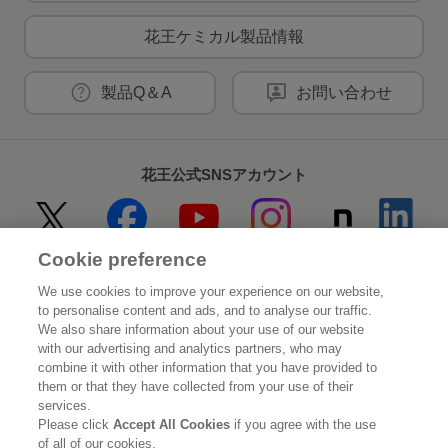
花王ケミカル製品情報
製品Q＆A
お問い合わせ
花王公式SNSアカウント
Cookie preference
Home
花王について
We use cookies to improve your experience on our website,
to personalise content and ads, and to analyse our traffic.
サステナビリティ
イノベーション
We also share information about your use of our website
with our advertising and analytics partners, who may
combine it with other information that you have provided to
ブランド
投資家情報
them or that they have collected from your use of their
services.
ニュースルーム
採用情報
Please click
Accept All Cookies
if you agree with the use
of all of our cookies.