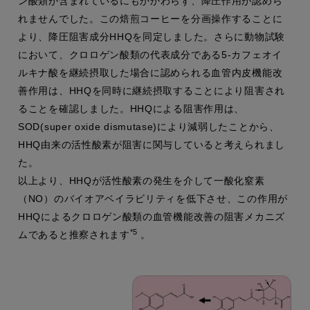
ン酸類が含まれているにもかかわらず、降圧作用が認めら
れませんでした。この焙煎コーヒーを分画操作することに
より、降圧阻害成分HHQを同定しました。さらに動物試験
において、クロロゲン酸類の代表成分である5-カフェオイ
ルキナ酸を継続摂取した場合に認められる血管内皮機能改
善作用は、HHQを同時に継続摂取することにより阻害され
ることを確認しました。HHQによる阻害作用は、
SOD(super oxide dismutase)により減弱したことから、
HHQ由来の活性酸素が阻害に関与していると考えられまし
た。
以上より、HHQが活性酸素の発生を介して一酸化窒素
（NO）のバイオアベイラビリティを低下させ、この作用が
HHQによるクロロゲン酸類の血管機能改善の阻害メカニズ
*5
ムであると推察されます
。