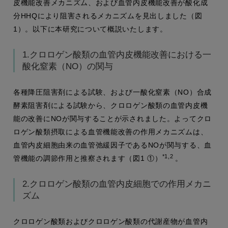
皮機能改善メカニズム、および血管内皮機能改善が酸化成
分HHQにより阻害されるメカニズムを見出しました（図
1）。以下に本研究について概説いたします。
1.クロロゲン酸類の血管内皮機能改善における一
酸化窒素（NO）の関与
各種降圧阻害剤による試験、および一酸化窒素（NO）合成
酵素阻害剤による試験から、クロロゲン酸類の血管内皮機
能の改善にNOが関与することが示されました。よってクロ
ロゲン酸類摂取による血管機能改善の作用メカニズムは、
血管内皮細胞由来の血管弛緩因子であるNOが関与する、血
*1,2
管機能の調節作用と推察されます（図1 ①）
。
2.クロロゲン酸類の血管内皮細胞での作用メカニ
ズム
クロロゲン酸類およびクロロゲン酸類の代謝産物が血管内