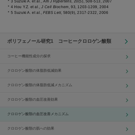
*
3 Suzuki A. et al.,
Am J Hypertens
,
20
(5), 508-513, 2007
*
4 Hou Y.Z. et al.,
J Cell Biochem
,
93
, 1203-1209, 2004
*
5 Suzuki A. et al.,
FEBS Lett
,
580
(9), 2317-2322, 2006
ポリフェノール研究1 コーヒークロロゲン酸類
コーヒー機能性成分の探求
クロロゲン酸類の体脂肪低減効果
クロロゲン酸類の体脂肪低減メカニズム
クロロゲン酸類の血圧改善効果
クロロゲン酸類の血圧改善メカニズム
クロロゲン酸類の肌への効果