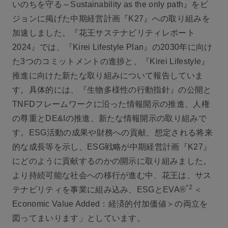
いのちを守る～Sustainability as the only path』をビ
ジョンに掲げた中期経営計画『K27』への取り組みを
加速しました。『花王サステナビリティレポート
2024』では、『Kirei Lifestyle Plan』の2030年に向け
た3つのコミットメントの進捗と、『Kirei Lifestyle』
推進に向けた新たな取り組みについて報告していま
す。具体的には、『生物多様性の行動指針』の公開と
TNFDフレームワークに沿った情報開示の推進、人権
の尊重とDE&Iの推進、新たな情報開示の取り組みで
す。ESG活動の成果や財務への貢献、想定される将来
的な成長等を示し、ESG戦略が中期経営計画『K27』
にどのように貢献するのかの開示に取り組みました。
より持続可能な社会への移行が進む中、花王は、サス
*2
テナビリティを事業に組み込み、ESGとEVA®
＜
Economic Value Added：経済的付加価値＞の両立を
図ってまいります」としています。