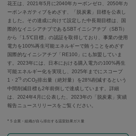
花王は、2021年5月に2040年カーボンゼロ、2050年カ
ーボンネガティブをめざす、「脱炭素」目標を公表し
ました。その達成に向けて設定した中長期目標は、国
際的なイニシアチブであるSBTイニシアチブ（SBTi）
から「1.5℃目標」の認証を取得しており、事業の使用
電力を100%再生可能エネルギーで賄うことをめざす
国際的なイニシアチブ「RE100」にも加盟していま
す。2023年には、日本における購入電力の100%再生
可能エネルギー化を実現し、2025年までにスコープ
*5
1・2
のCO
排出量（絶対量）を28%削減するという
2
中間削減目標も2年前倒しで達成しています。詳細
は、2024年4月に公表した、2023年の「脱炭素」実績
報告ニュースリリースをご覧ください。
*
5 企業・組織が自ら排出する温室効果ガス量