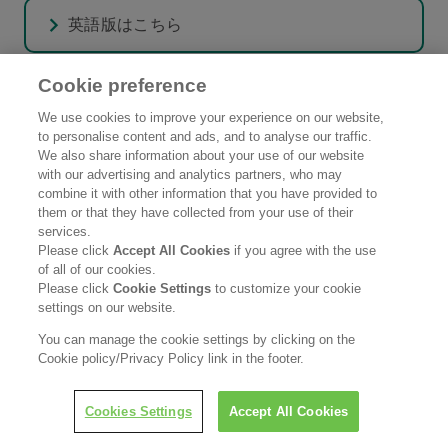
英語版はこちら
Cookie preference
We use cookies to improve your experience on our website,
ニュースリリース内を検索
to personalise content and ads, and to analyse our traffic.
We also share information about your use of our website
with our advertising and analytics partners, who may
検索
combine it with other information that you have provided to
them or that they have collected from your use of their
services.
Please click
Accept All Cookies
if you agree with the use
詳細検索
of all of our cookies.
Please click
Cookie Settings
to customize your cookie
settings on our website.
You can manage the cookie settings by clicking on the
Cookie policy/Privacy Policy link in the footer.
ピックアップコンテンツ
Cookies Settings
Accept All Cookies