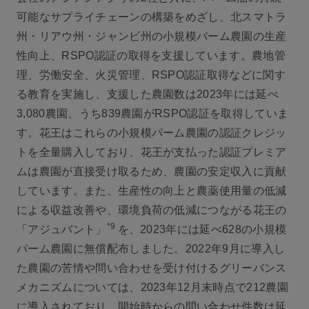
可能なサプライチェーンの構築をめざし、北スマトラ
州・リアウ州・ジャンビ州の小規模パーム農園の生産
性向上、RSPO認証の取得を支援しています。農地管
理、労働安全、火災管理、RSPO認証取得などに関す
る教育を実施し、支援した農園数は2023年には延べ
3,080農園、うち839農園がRSPO認証を取得していま
す。花王はこれらの小規模パーム農園の認証クレジッ
トを全量購入しており、花王が支払った認証プレミア
ムは農園が直接受け取るため、農園の安定収入に貢献
しています。また、生産性の向上と農薬使用量の低減
による収益改善や、環境負荷の低減につながる花王の
*9
「アジュバント」
を、2023年には延べ628の小規模
パーム農園に無償配布しました。2022年9月に導入し
た農園の苦情や問い合わせを受け付けるグリーバンス
メカニズムについては、2023年12月末時点で212農園
に導入されており、開始時からの問い合わせ件数は延