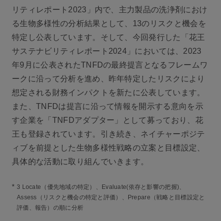
リティレポート2023」内で、主力製品の洗浄剤におけ
る生物多様性の分析結果として、13のリスクと機会を
特定し公表しています。そして、今回発行した「花王
サステナビリティレポート2024」においては、2023
年9月に公表されたTNFDの最終提言となるフレームワ
ークに沿って分析を進め、昨年特定したリスクにより
想定される財務インパクトを新たに公表しています。
また、TNFDは提言に沿って情報を開示する意向を示
す企業を「TNFDアダプター」として募っており、花
王も登録されています。引き続き、ネイチャーポジテ
ィブを前提とした生物多様性戦略の立案と目標設定、
具体的な活動に取り組んでいきます。
*
3 Locate（優先地域の特定）、Evaluate(依存と影響の把握)、
Assess（リスクと機会の特定と評価）、Prepare（戦略と目標設定と
評価、報告）の順に分析