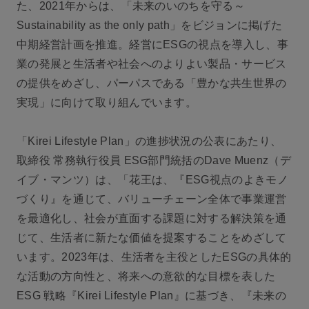
た、2021年からは、「未来のいのちを守る～
Sustainability as the only path」をビジョンに掲げた
中期経営計画を推進。経営にESGの視点を導入し、事
業の発展と生活者や社会へのよりよい製品・サービス
の提供をめざし、パーパスである「豊かな共生世界の
実現」に向けて取り組んでいます。
「Kirei Lifestyle Plan」の進捗状況の公表にあたり、
取締役 常務執行役員 ESG部門統括のDave Muenz（デ
イブ・マンツ）は、「花王は、『ESG視点のよきモノ
づくり』を通じて、バリューチェーン全体で事業運営
を最適化し、社会が直面する課題に対する解決策を通
じて、生活者に新たな価値を提案することをめざして
います。2023年は、生活者を主役としたESGの具体的
な活動の方向性と、将来への意欲的な目標を表した
ESG 戦略『Kirei Lifestyle Plan』に基づき、『未来の