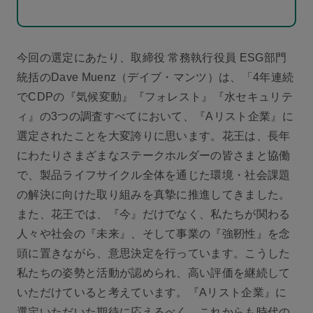
今回の選定にあたり、取締役 常務執行役員 ESG部門
統括のDave Muenz（デイブ・マンツ）は、「4年連続
でCDPの『気候変動』『フォレスト』『水セキュリテ
ィ』の3つの調査すべてにおいて、『Aリスト企業』に
選定されたことを大変誇りに思います。花王は、長年
にわたりさまざまなステークホルダーの皆さまと協働
で、製品ライフサイクル全体を通じた環境・社会課題
の解決に向けた取り組みを真摯に推進してきました。
また、花王では、『今』だけでなく、私たちが関わる
人々や社会の『未来』、そして事業の『強靭性』を念
頭に置きながら、意思決定を行っています。こうした
私たちの姿勢と活動が認められ、高い評価を継続して
いただけていると考えています。『Aリスト企業』に
選定いただいた期待に応えるべく、これからも時代の