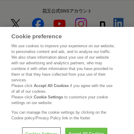
花王公式SNSアカウント
Cookie preference
Home
花王について
We use cookies to improve your experience on our website,
to personalise content and ads, and to analyse our traffic.
サステナビリティ
イノベーション
We also share information about your use of our website
with our advertising and analytics partners, who may
combine it with other information that you have provided to
ブランド
投資家情報
them or that they have collected from your use of their
services.
ニュースルーム
採用情報
Please click
Accept All Cookies
if you agree with the use
of all of our cookies.
Please click
Cookie Settings
to customize your cookie
利用規約
花王のアクセシビリティ
個人情報保護方針
settings on our website.
利用者情報の外部送信
ソーシャルメディアポリシー
You can manage the cookie settings by clicking on the
Cookie policy/Privacy Policy link in the footer.
Cookies Settings
Accept All Cookies