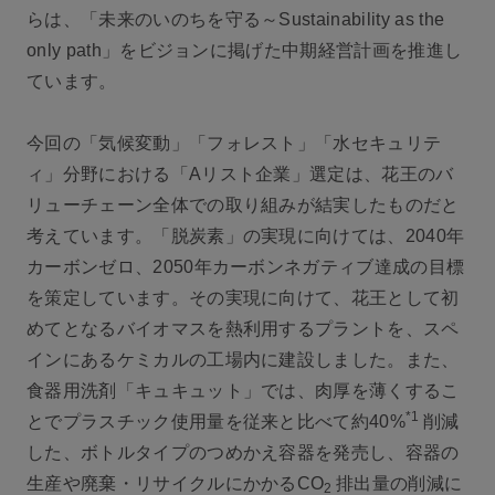
らは、「未来のいのちを守る～Sustainability as the
only path」をビジョンに掲げた中期経営計画を推進し
ています。
今回の「気候変動」「フォレスト」「水セキュリテ
ィ」分野における「Aリスト企業」選定は、花王のバ
リューチェーン全体での取り組みが結実したものだと
考えています。「脱炭素」の実現に向けては、2040年
カーボンゼロ、2050年カーボンネガティブ達成の目標
を策定しています。その実現に向けて、花王として初
めてとなるバイオマスを熱利用するプラントを、スペ
インにあるケミカルの工場内に建設しました。また、
食器用洗剤「キュキュット」では、肉厚を薄くするこ
*1
とでプラスチック使用量を従来と比べて約40%
削減
した、ボトルタイプのつめかえ容器を発売し、容器の
生産や廃棄・リサイクルにかかるCO
排出量の削減に
2