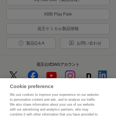
KBB Play Park
花王ケミカル製品情報
製品Q＆A
お問い合わせ
花王公式SNSアカウント
Cookie preference
Home
花王について
We use cookies to improve your experience on our website,
to personalise content and ads, and to analyse our traffic.
サステナビリティ
イノベーション
We also share information about your use of our website
with our advertising and analytics partners, who may
combine it with other information that you have provided to
ブランド
投資家情報