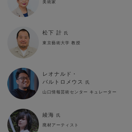
美術家
松下 計
氏
東京藝術大学 教授
レオナルド・
バルトロメウス
氏
山口情報芸術センター キュレーター
綾海
氏
廃材アーティスト