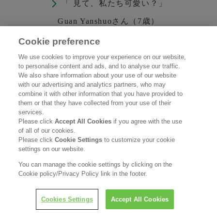
「 見て、私たち可愛い？」
Guan Yanshuoさん（7歳）
居住地： 中国大陸
Cookie preference
We use cookies to improve your experience on our website,
to personalise content and ads, and to analyse our traffic.
We also share information about your use of our website
with our advertising and analytics partners, who may
combine it with other information that you have provided to
them or that they have collected from your use of their
services.
Please click
Accept All Cookies
if you agree with the use
of all of our cookies.
Please click
Cookie Settings
to customize your cookie
settings on our website.
You can manage the cookie settings by clicking on the
Cookie policy/Privacy Policy link in the footer.
「1限目、ＥＳＤ。」
隅井 晴架さん（15歳）
Cookies Settings
Accept All Cookies
居住地： 日本