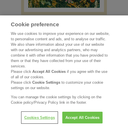
「美しい小鳥たちに森をかえそう」
Cookie preference
We use cookies to improve your experience on our website,
Phonsiri Saiyingさん（11歳）
to personalise content and ads, and to analyse our traffic.
居住地： タイ
We also share information about your use of our website
with our advertising and analytics partners, who may
combine it with other information that you have provided to
them or that they have collected from your use of their
services.
Please click
Accept All Cookies
if you agree with the use
of all of our cookies.
Please click
Cookie Settings
to customize your cookie
settings on our website.
You can manage the cookie settings by clicking on the
Cookie policy/Privacy Policy link in the footer.
Cookies Settings
Accept All Cookies
「人間の心が解ければ、サステナビリティも解