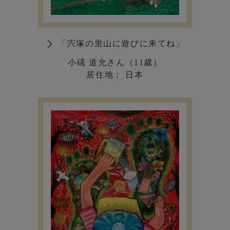
「宍塚の里山に遊びに来てね」
小礒 道允さん（11歳）
居住地： 日本