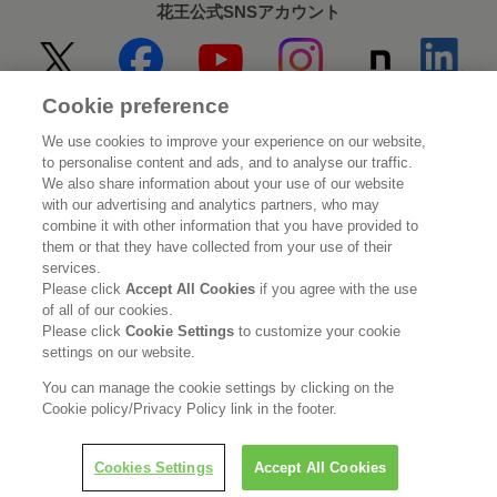
花王公式SNSアカウント
Cookie preference
Home
花王について
We use cookies to improve your experience on our website,
to personalise content and ads, and to analyse our traffic.
サステナビリティ
イノベーション
We also share information about your use of our website
with our advertising and analytics partners, who may
combine it with other information that you have provided to
ブランド
投資家情報
them or that they have collected from your use of their
services.
ニュースルーム
採用情報
Please click
Accept All Cookies
if you agree with the use
of all of our cookies.
Please click
Cookie Settings
to customize your cookie
利用規約
花王のアクセシビリティ
個人情報保護方針
settings on our website.
利用者情報の外部送信
ソーシャルメディアポリシー
You can manage the cookie settings by clicking on the
Cookie policy/Privacy Policy link in the footer.
Cookies Settings
Accept All Cookies
© Kao Corporation