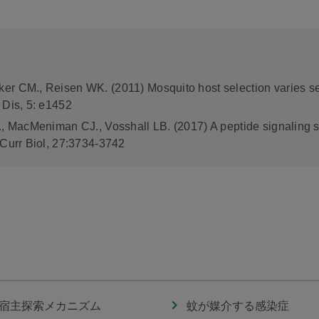
r CM., Reisen WK. (2011) Mosquito host selection varies sea
 Dis, 5: e1452
., MacMeniman CJ., Vosshall LB. (2017) A peptide signaling sy
 Curr Biol, 27:3734-3742
宿主探索メカニズム
蚊が媒介する感染症