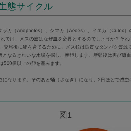
生態サイクル
カ（Anopheles）、シマカ（Aedes）、イエカ（Cule
それでは、メスの蚊はなぜ血を必要とするのでしょうか？それ
2]。交尾後に卵を育てるために、メス蚊は良質なタンパク質
所となるきれいな水場を探し、産卵します。産卵後は再び吸
は500個以上の卵を産みます。
虫になります。そのあと蛹（さなぎ）になり、2日ほどで成虫
図1