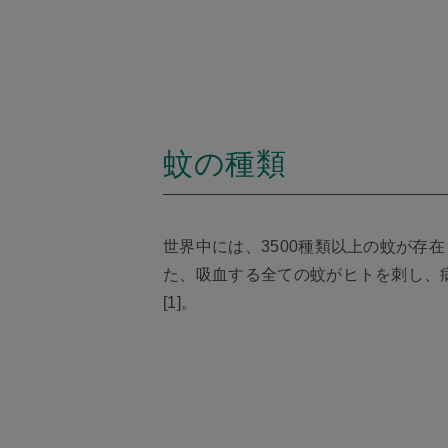
蚊の種類
世界中には、3500種類以上の蚊が
た、吸血する全ての蚊がヒトを刺し、
[1]。