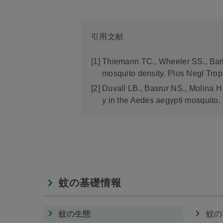
引用文献
[1]
Thiemann TC., Wheeler SS., Barke
mosquito density. Plos Negl Trop
[2]
Duvall LB., Basrur NS., Molina H
y in the Aedes aegypti mosquito.
蚊の基礎情報
蚊の生態
蚊の