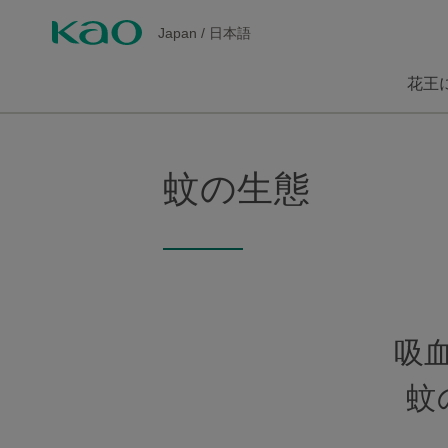
Japan
/
日本語
花王
蚊の生態
吸
蚊