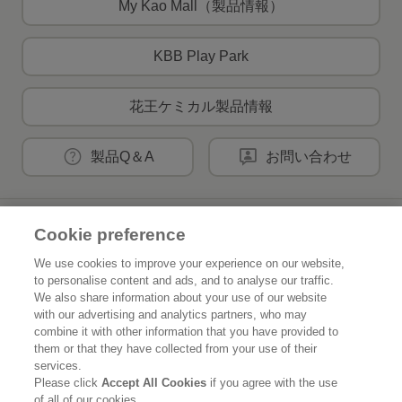
My Kao Mall（製品情報）
KBB Play Park
花王ケミカル製品情報
製品Q＆A
お問い合わせ
花王公式SNSアカウント
Cookie preference
We use cookies to improve your experience on our website,
to personalise content and ads, and to analyse our traffic.
We also share information about your use of our website
with our advertising and analytics partners, who may
Home
花王について
combine it with other information that you have provided to
them or that they have collected from your use of their
services.
サステナビリティ
イノベーション
Please click
Accept All Cookies
if you agree with the use
of all of our cookies.