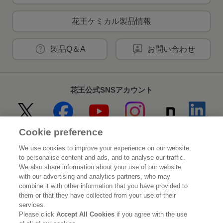
花王ケミカル製品情報
製品Q＆A
お問い合わせ
花王公式SNSアカウント
Cookie preference
Home
花王について
We use cookies to improve your experience on our website,
to personalise content and ads, and to analyse our traffic.
サステナビリティ
イノベーション
We also share information about your use of our website
with our advertising and analytics partners, who may
combine it with other information that you have provided to
ブランド
投資家情報
them or that they have collected from your use of their
services.
ニュースルーム
採用情報
Please click
Accept All Cookies
if you agree with the use