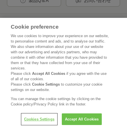
製品Q＆A
お問い合わせ
花王公式SNSアカウント
Cookie preference
We use cookies to improve your experience on our website,
to personalise content and ads, and to analyse our traffic.
We also share information about your use of our website
with our advertising and analytics partners, who may
Home
花王について
combine it with other information that you have provided to
them or that they have collected from your use of their
サステナビリティ
イノベーション
services.
Please click
Accept All Cookies
if you agree with the use
of all of our cookies.
ブランド
投資家情報
Please click
Cookie Settings
to customize your cookie
settings on our website.
ニュースルーム
採用情報
You can manage the cookie settings by clicking on the
Cookie policy/Privacy Policy link in the footer.
利用規約
花王のアクセシビリティ
個人情報保護方針
利用者情報の外部送信
ソーシャルメディアポリシー
Cookies Settings
Accept All Cookies