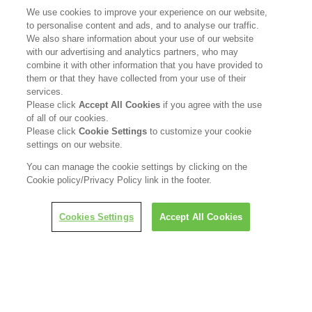
花王公式SNSアカウント
We use cookies to improve your experience on our website,
to personalise content and ads, and to analyse our traffic.
We also share information about your use of our website
with our advertising and analytics partners, who may
combine it with other information that you have provided to
them or that they have collected from your use of their
Home
花王について
services.
Please click
Accept All Cookies
if you agree with the use
サステナビリティ
イノベーション
of all of our cookies.
Please click
Cookie Settings
to customize your cookie
settings on our website.
ブランド
投資家情報
You can manage the cookie settings by clicking on the
ニュースルーム
採用情報
Cookie policy/Privacy Policy link in the footer.
LINEで担当者につなぐ
Cookies Settings
Accept All Cookies
利用規約
花王のアクセシビリティ
個人情報保護方針
利用者情報の外部送信
ソーシャルメディアポリシー
© Kao Corporation