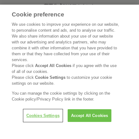
花王公式SNSアカウント
Cookie preference
We use cookies to improve your experience on our website,
to personalise content and ads, and to analyse our traffic.
We also share information about your use of our website
Home
花王について
with our advertising and analytics partners, who may
combine it with other information that you have provided to
サステナビリティ
イノベーション
them or that they have collected from your use of their
services.
Please click
Accept All Cookies
if you agree with the use
ブランド
投資家情報
of all of our cookies.
Please click
Cookie Settings
to customize your cookie
ニュースルーム
採用情報
settings on our website.
You can manage the cookie settings by clicking on the
利用規約
花王のアクセシビリティ
個人情報保護方針
Cookie policy/Privacy Policy link in the footer.
利用者情報の外部送信
ソーシャルメディアポリシー
Cookies Settings
Accept All Cookies
© Kao Corporation