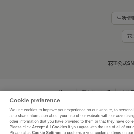
生活情報
花
花王公式S
Home
花王について
サス
Cookie preference
We use cookies to improve your experience on our website, to personali
利用規約
花王の
also share information about your use of our website with our advertisi
other information that you have provided to them or that they have coll
Please click
Accept All Cookies
if you agree with the use of all of our 
Please click
Cookie Settings
to customize your cookie settings on our