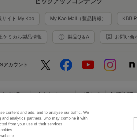
ピックアップコンテンツ
サイト My Kao
My Kao Mall（製品情報）
KBB P
王ケミカル製品情報
製品Q＆A
お問い合
NSアカウント
テナビリティ
イノベーション
ブランド
投資家情報
se content and ads, and to analyse our traffic. We
アクセシビリティ
個人情報保護方針
利用者情報の外部送信
ソーシ
ng and analytics partners, who may combine it with
ected from your use of their services.
cookies.
 website.