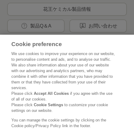
花王ケミカル製品情報
製品Q＆A
お問い合わせ
Cookie preference
花王公式SNSアカウント
We use cookies to improve your experience on our website,
to personalise content and ads, and to analyse our traffic.
We also share information about your use of our website
with our advertising and analytics partners, who may
combine it with other information that you have provided to
them or that they have collected from your use of their
Home
花王について
services.
Please click
Accept All Cookies
if you agree with the use
サステナビリティ
イノベーション
of all of our cookies.
Please click
Cookie Settings
to customize your cookie
ブランド
投資家情報
settings on our website.
You can manage the cookie settings by clicking on the
ニュースルーム
採用情報
Cookie policy/Privacy Policy link in the footer.