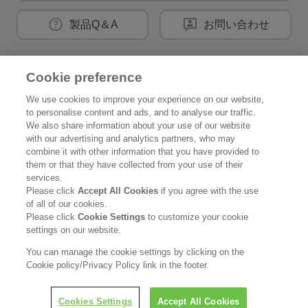
製品Q＆A
お問い合わせ
Cookie preference
花王公式SNSアカウント
We use cookies to improve your experience on our website,
to personalise content and ads, and to analyse our traffic.
We also share information about your use of our website
with our advertising and analytics partners, who may
combine it with other information that you have provided to
Home
花王について
them or that they have collected from your use of their
services.
サステナビリティ
イノベーション
Please click
Accept All Cookies
if you agree with the use
of all of our cookies.
ブランド
投資家情報
Please click
Cookie Settings
to customize your cookie
settings on our website.
ニュースルーム
採用情報
You can manage the cookie settings by clicking on the
Cookie policy/Privacy Policy link in the footer.
利用規約
花王のアクセシビリティ
個人情報保護方針
Cookies Settings
Accept All Cookies
利用者情報の外部送信
ソーシャルメディアポリシー