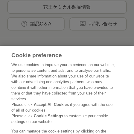
花王ケミカル製品情報
製品Q＆A
お問い合わせ
花王公式SNSアカウント
Cookie preference
We use cookies to improve your experience on our website,
to personalise content and ads, and to analyse our traffic.
We also share information about your use of our website
Home
花王について
with our advertising and analytics partners, who may
combine it with other information that you have provided to
them or that they have collected from your use of their
サステナビリティ
イノベーション
services.
Please click
Accept All Cookies
if you agree with the use
ブランド
投資家情報
of all of our cookies.
Please click
Cookie Settings
to customize your cookie
ニュースルーム
採用情報
settings on our website.
You can manage the cookie settings by clicking on the