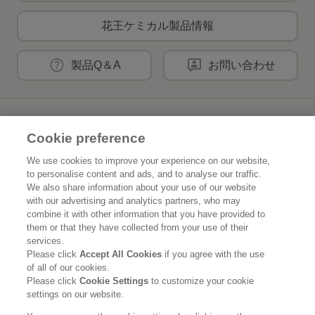
花王ケミカル製品情報
製品Q＆A
お問い合わせ
花王公式SNSアカウント
Cookie preference
We use cookies to improve your experience on our website,
to personalise content and ads, and to analyse our traffic.
We also share information about your use of our website
Home
花王について
with our advertising and analytics partners, who may
combine it with other information that you have provided to
them or that they have collected from your use of their
サステナビリティ
イノベーション
services.
Please click
Accept All Cookies
if you agree with the use
ブランド
投資家情報
of all of our cookies.
Please click
Cookie Settings
to customize your cookie
ニュースルーム
採用情報
settings on our website.