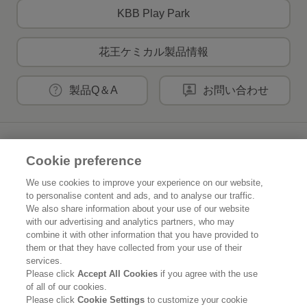
KBB Play Park
花王ケミカル製品情報
製品Q＆A
お問い合わせ
花王公式SNSアカウント
Cookie preference
We use cookies to improve your experience on our website,
to personalise content and ads, and to analyse our traffic.
We also share information about your use of our website
Home
花王について
with our advertising and analytics partners, who may
combine it with other information that you have provided to
them or that they have collected from your use of their
サステナビリティ
イノベーション
services.
Please click
Accept All Cookies
if you agree with the use
ブランド
投資家情報
of all of our cookies.
Please click
Cookie Settings
to customize your cookie