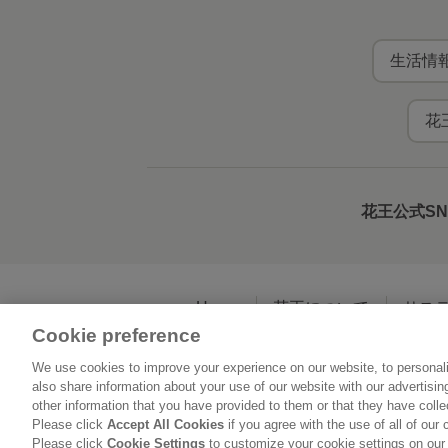
生活情報
花
花王公式S
Home
花王について
サス
Cookie preference
We use cookies to improve your experience on our website, to personali
利用規約
花王の
also share information about your use of our website with our advertisi
other information that you have provided to them or that they have coll
Please click
Accept All Cookies
if you agree with the use of all of our 
Please click
Cookie Settings
to customize your cookie settings on our