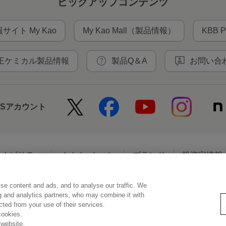
ピックアップコンテンツ
サイト My Kao
My Kao Mall（製品情報）
KBB P
王ケミカル製品情報
製品Q＆A
お問い合
NSアカウント
テナビリティ
イノベーション
ブランド
投資家情報
se content and ads, and to analyse our traffic. We
アクセシビリティ
個人情報保護方針
利用者情報の外部送信
ソーシ
ng and analytics partners, who may combine it with
ected from your use of their services.
cookies.
 website.