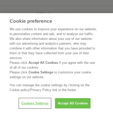
花王公式SNSアカウント
Cookie preference
We use cookies to improve your experience on our website,
to personalise content and ads, and to analyse our traffic.
We also share information about your use of our website
Home
花王について
with our advertising and analytics partners, who may
combine it with other information that you have provided to
サステナビリティ
イノベーション
them or that they have collected from your use of their
services.
Please click
Accept All Cookies
if you agree with the use
ブランド
投資家情報
of all of our cookies.
Please click
Cookie Settings
to customize your cookie
ニュースルーム
採用情報
settings on our website.
You can manage the cookie settings by clicking on the
利用規約
花王のアクセシビリティ
個人情報保護方針
Cookie policy/Privacy Policy link in the footer.
利用者情報の外部送信
ソーシャルメディアポリシー
LINEで担当者につなぐ
Cookies Settings
Accept All Cookies